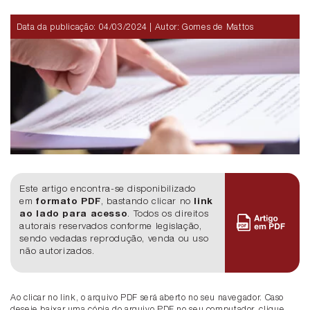
Data da publicação:
04/03/2024
| Autor: Gomes de Mattos
Este artigo encontra-se disponibilizado
em
formato PDF
, bastando clicar no
link
ao lado para acesso
. Todos os direitos
autorais reservados conforme legislação,
sendo vedadas reprodução, venda ou uso
não autorizados.
Ao clicar no link, o arquivo PDF será aberto no seu navegador. Caso
deseje baixar uma cópia do arquivo PDF no seu computador, clique