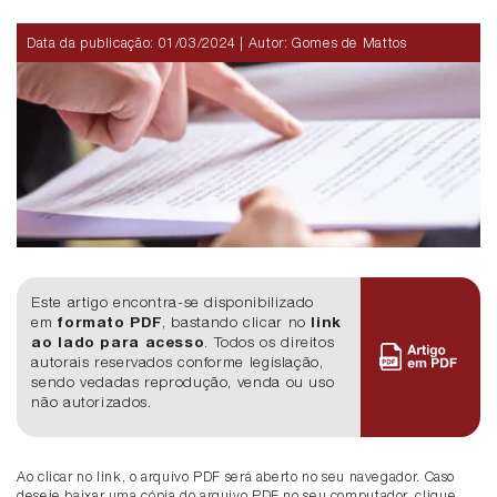
Data da publicação:
01/03/2024
| Autor: Gomes de Mattos
Este artigo encontra-se disponibilizado
em
formato PDF
, bastando clicar no
link
ao lado para acesso
. Todos os direitos
autorais reservados conforme legislação,
sendo vedadas reprodução, venda ou uso
não autorizados.
Ao clicar no link, o arquivo PDF será aberto no seu navegador. Caso
deseje baixar uma cópia do arquivo PDF no seu computador, clique