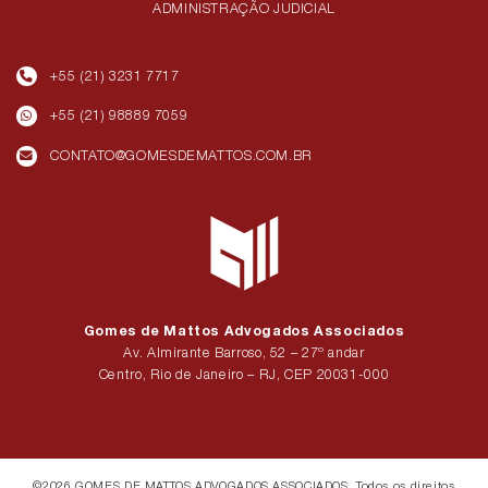
ADMINISTRAÇÃO JUDICIAL
+55 (21) 3231 7717
+55 (21) 98889 7059
CONTATO@GOMESDEMATTOS.COM.BR
Gomes de Mattos Advogados Associados
Av. Almirante Barroso, 52 – 27º andar
Centro, Rio de Janeiro – RJ, CEP 20031-000
©2026
GOMES DE MATTOS ADVOGADOS ASSOCIADOS
. Todos os direitos